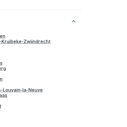
en
-Kruibeke-Zwijndrecht
s
erg
n
s-Louvain-la-Neuve
laas
t