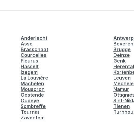
Anderlecht
Antwerp
Asse
Beveren
Brasschaat
Brugge
Courcelles
Deinze
Fleurus
Genk
Hasselt
Herental
Izegem
Kortenb
La Louvière
Leuven
Machelen
Mechele
Mouscron
Namur
Oostende
Ottignie
Oupeye
Sint-Nik
Sombreffe
Tienen
Tournai
Turnhou
Zaventem