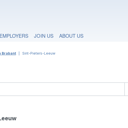
EMPLOYERS
JOIN US
ABOUT US
h Brabant
Sint-Pieters-Leeuw
h
-Leeuw