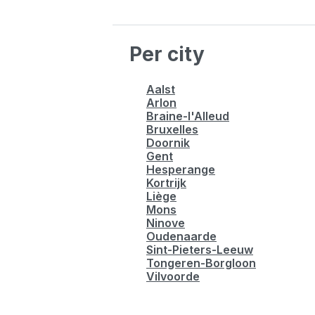
Per city
Aalst
Arlon
Braine-l'Alleud
Bruxelles
Doornik
Gent
Hesperange
Kortrijk
Liège
Mons
Ninove
Oudenaarde
Sint-Pieters-Leeuw
Tongeren-Borgloon
Vilvoorde