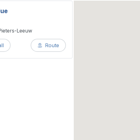
Vue
Pieters-Leeuw
ll
Route